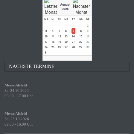
August
2026
Mo
Di
Mi
Do
Fr
Sa
So
1
2
3
4
5
6
7
8
9
10
11
12
13
14
15
16
17
18
19
20
21
22
23
24
25
26
27
28
29
30
31
NÄCHSTE TERMINE
Messe Alsfeld
Sa. 24.10.2026
09.00 - 17.00 Uhr
Messe Alsfeld
So. 25.10.2026
09.00 - 16.00 Uhr