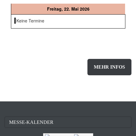
Freitag, 22. Mai 2026
Keine Termine
Sie sind
Aussteller
und
MEHR INFOS
möchten weitere Informationen
zu einer der nächsten stattfindenden Messen?
MESSE-KALENDER